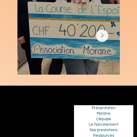
CONTACT
MENU
info@associationmorane.ch
Présentation
078 314 06 18
Morane
L'équipe
Le harcèlement
FOLLOW US
Nos prestations
LINKEDIN
Ressources